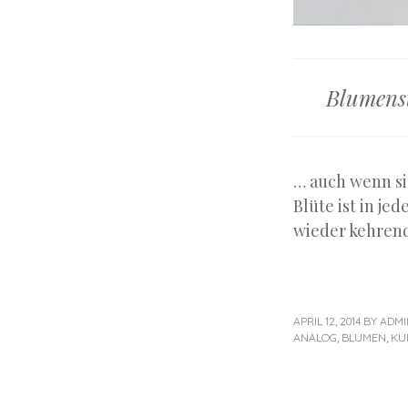
Blumenst
… auch wenn si
Blüte ist in j
wieder kehren
APRIL 12, 2014
BY
ADMI
ANALOG
,
BLUMEN
,
KU