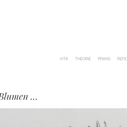
au
chiesche
afik
VITA
THEORIE
PRAXIS
REF
e Blumen …