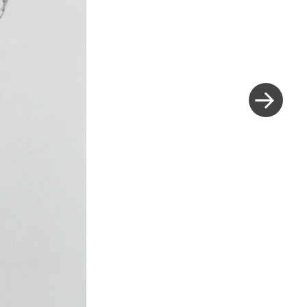
Next
Post
»