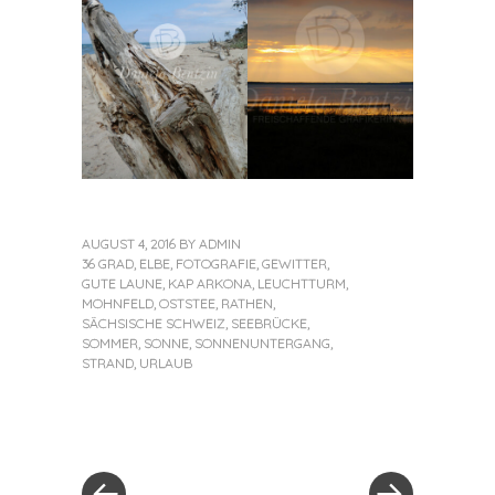
AUGUST 4, 2016
BY
ADMIN
36 GRAD
,
ELBE
,
FOTOGRAFIE
,
GEWITTER
,
GUTE LAUNE
,
KAP ARKONA
,
LEUCHTTURM
,
MOHNFELD
,
OSTSTEE
,
RATHEN
,
SÄCHSISCHE SCHWEIZ
,
SEEBRÜCKE
,
SOMMER
,
SONNE
,
SONNENUNTERGANG
,
STRAND
,
URLAUB
«
Next
Post
Previous
Post
Post
»
navigation