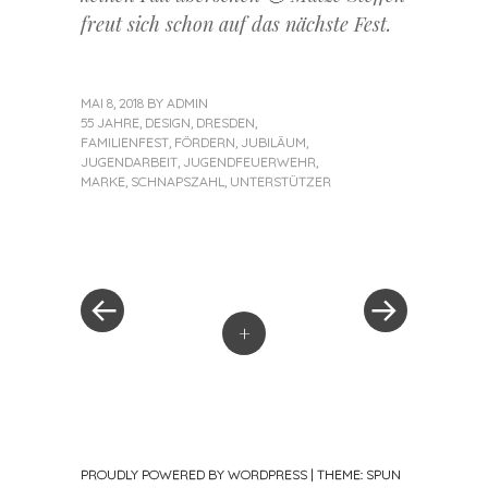
freut sich schon auf das nächste Fest.
MAI 8, 2018
BY
ADMIN
55 JAHRE
,
DESIGN
,
DRESDEN
,
FAMILIENFEST
,
FÖRDERN
,
JUBILÄUM
,
JUGENDARBEIT
,
JUGENDFEUERWEHR
,
MARKE
,
SCHNAPSZAHL
,
UNTERSTÜTZER
«
Next
Post
Previous
Post
Post
»
navigation
+
PROUDLY POWERED BY WORDPRESS
|
THEME: SPUN